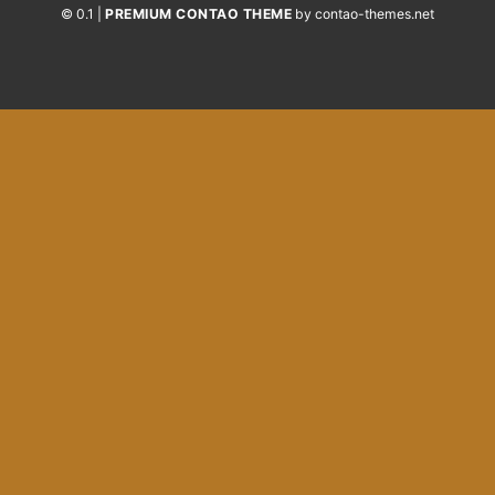
© 0.1 |
PREMIUM CONTAO THEME
by contao-themes.net